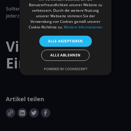
Benutzerfreundlichkeit unserer Website zu
Sollten Sie noch Fragen haben, können Sie mich
verbessern. Durch die weitere Nutzung
jederzeit kontaktieren.
unserer Webseite stimmen Sie der
Verwendung von Cookies gemäß unserer
Cookie-Richtlinie zu.
Weitere Informationen
Viel Spaß beim
ALLE AKZEPTIEREN
ALLE ABLEHNEN
Einkaufen!
POWERED BY COOKIESCRIPT
Artikel teilen