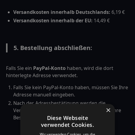
Versandkosten innerhalb Deutschlands:
6,19 €
Versandkosten innerhalb der EU:
14,49 €
5. Bestellung abschließen:
Falls Sie ein
PayPal-Konto
haben, wird die dort
hinterlegte Adresse verwendet.
Falls Sie kein PayPal-Konto haben, müssen Sie Ihre
Adresse manuell eingeben.
Nach der Adressbestätigung werden die
×
Versandkosten berechnet, und Sie können Ihre
Diese Webseite
Bestellung abschließen.
verwendet Cookies.
Wir verwenden Cookies, um die